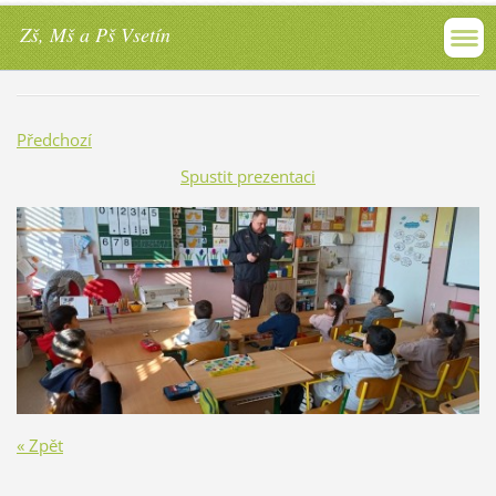
Zš, Mš a Pš Vsetín
Předchozí
Spustit prezentaci
« Zpět