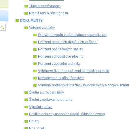
Třídy a zaměstnanci
Prohlášení o přístupnosti
DOKUMENTY
Veřejné zakázky
Oprava rozvodů vodoinstalace a kanalizace
Pořízení mobilních digitálních zařízení
Pořízení počítačových sestav
Pořízení schodišťové plošiny
Pořízení výpočetní techniky
Výběrové řízení na pořízení elektrického kotle
Konvektomat s příslušenstvím
Výměna podlahové dlažby v budově školy a oprava schod
Školní a provozní řády
Školní vzdělávací programy
Výroční zpráva
Politika ochrany osobních údajů, Whistleblowing
Úplaty
Rozpočet