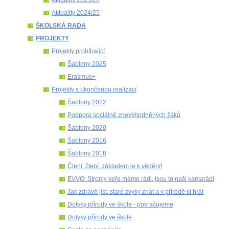
Aktuality 2024/25
ŠKOLSKÁ RADA
PROJEKTY
Projekty probíhající
Šablony 2025
Erasmus+
Projekty s ukončenou realizací
Šablony 2022
Podpora sociálně znevýhodněných žáků
Šablony 2020
Šablony 2016
Šablony 2018
Čtení, čtení, základem je k vědění!
EVVO: Stromy keře máme rádi, jsou to naši kamarádi
Jak zdravě jíst, staré zvyky znát a v přírodě si hrát
Dotyky přírody ve škole - pokračujeme
Dotyky přírody ve škole