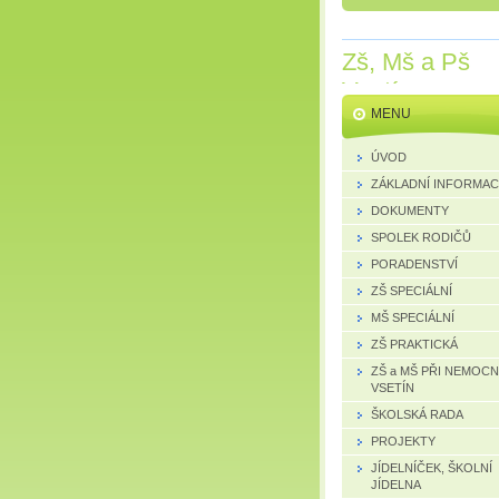
Zš, Mš a Pš
Vsetín
MENU
ÚVOD
ZÁKLADNÍ INFORMA
DOKUMENTY
SPOLEK RODIČŮ
PORADENSTVÍ
ZŠ SPECIÁLNÍ
MŠ SPECIÁLNÍ
ZŠ PRAKTICKÁ
ZŠ a MŠ PŘI NEMOCN
VSETÍN
ŠKOLSKÁ RADA
PROJEKTY
JÍDELNÍČEK, ŠKOLNÍ
JÍDELNA