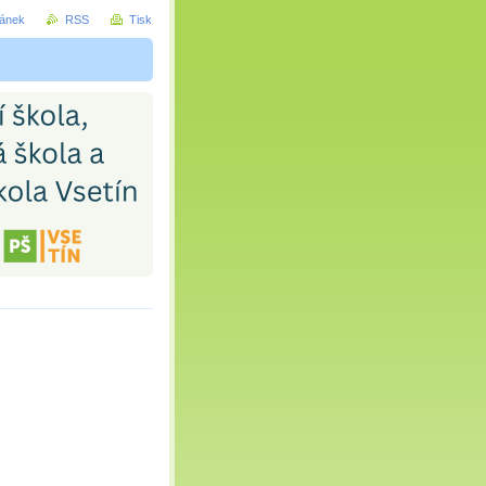
ránek
RSS
Tisk