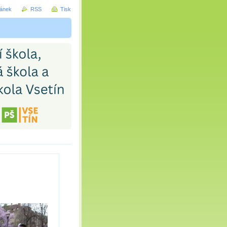
ránek
RSS
Tisk