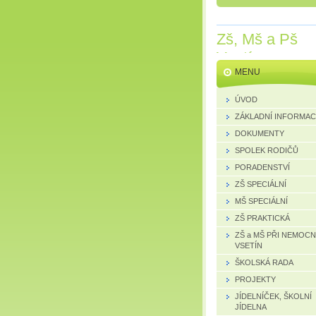
Zš, Mš a Pš
Vsetín
MENU
ÚVOD
ZÁKLADNÍ INFORMA
DOKUMENTY
SPOLEK RODIČŮ
PORADENSTVÍ
ZŠ SPECIÁLNÍ
MŠ SPECIÁLNÍ
ZŠ PRAKTICKÁ
ZŠ a MŠ PŘI NEMOCN
VSETÍN
ŠKOLSKÁ RADA
PROJEKTY
JÍDELNÍČEK, ŠKOLNÍ
JÍDELNA