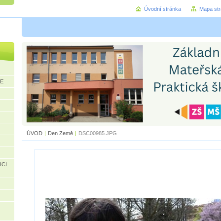
Úvodní stránka
Mapa st
CE
ÚVOD
|
Den Země
|
DSC00985.JPG
ICI