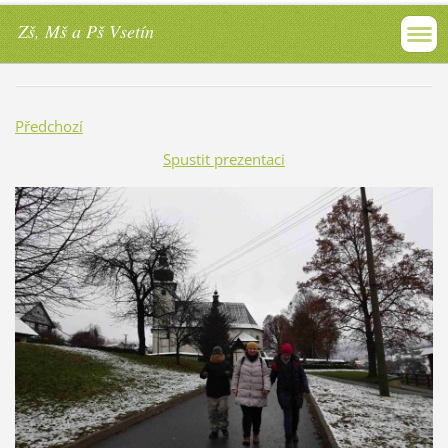
Zš, Mš a Pš Vsetín
Předchozí
Spustit prezentaci