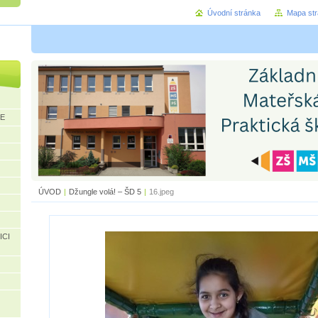
Úvodní stránka
Mapa st
CE
ÚVOD
|
Džungle volá! – ŠD 5
|
16.jpeg
ICI