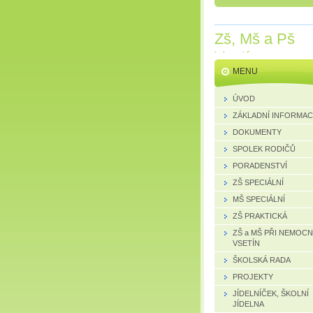
Zš, Mš a Pš
Vsetín
MENU
ÚVOD
ZÁKLADNÍ INFORMA
DOKUMENTY
SPOLEK RODIČŮ
PORADENSTVÍ
ZŠ SPECIÁLNÍ
MŠ SPECIÁLNÍ
ZŠ PRAKTICKÁ
ZŠ a MŠ PŘI NEMOCN
VSETÍN
ŠKOLSKÁ RADA
PROJEKTY
JÍDELNÍČEK, ŠKOLNÍ
JÍDELNA