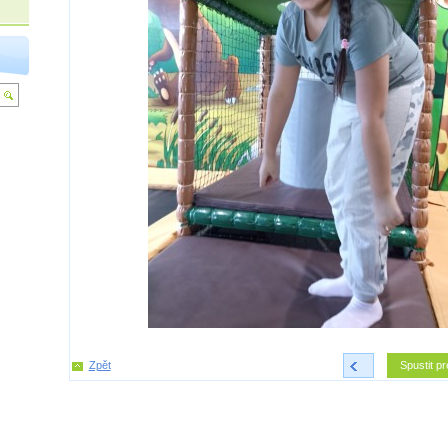
Zpět
<
Spustit pr