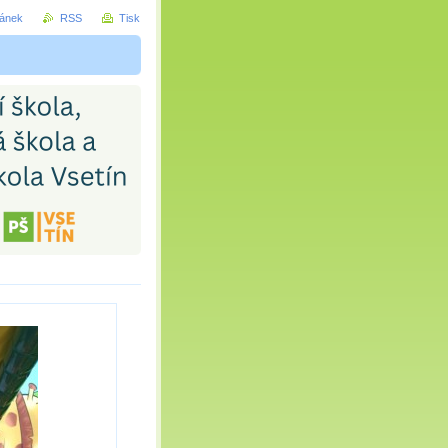
ránek
RSS
Tisk