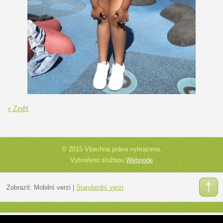
« Zpět
© 2015 Všechna práva vyhrazena.
Vytvořeno službou
Webnode
Zobrazit:
Mobilní verzi
|
Standardní verzi