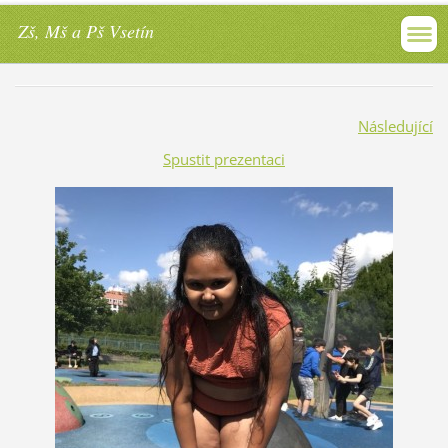
Zš, Mš a Pš Vsetín
Následující
Spustit prezentaci