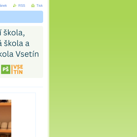
ránek
RSS
Tisk