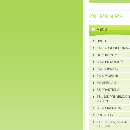
Zš, Mš a Pš
Vsetín
MENU
ÚVOD
ZÁKLADNÍ INFORMA
DOKUMENTY
SPOLEK RODIČŮ
PORADENSTVÍ
ZŠ SPECIÁLNÍ
MŠ SPECIÁLNÍ
ZŠ PRAKTICKÁ
ZŠ a MŠ PŘI NEMOCN
VSETÍN
ŠKOLSKÁ RADA
PROJEKTY
JÍDELNÍČEK, ŠKOLNÍ
JÍDELNA