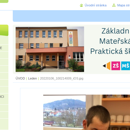
Úvodní stránka
Mapa st
CE
ÚVOD
|
Leden
|
20220106_100214009_iOS.jpg
ICI