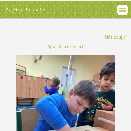
Zš, Mš a Pš Vsetín
Následující
Spustit prezentaci