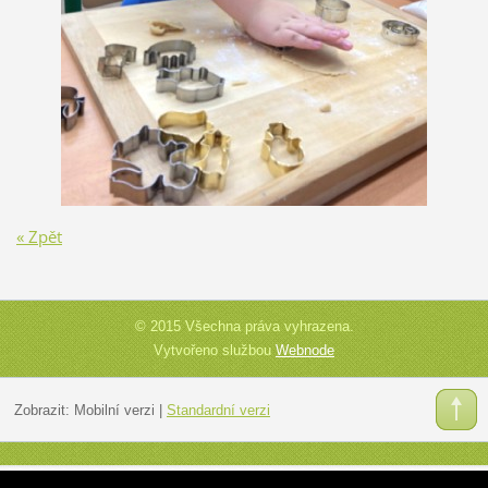
« Zpět
© 2015 Všechna práva vyhrazena.
Vytvořeno službou
Webnode
Zobrazit:
Mobilní verzi
|
Standardní verzi