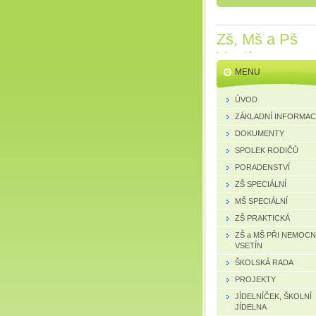
Zš, Mš a Pš
Vsetín
MENU
ÚVOD
ZÁKLADNÍ INFORMA
DOKUMENTY
SPOLEK RODIČŮ
PORADENSTVÍ
ZŠ SPECIÁLNÍ
MŠ SPECIÁLNÍ
ZŠ PRAKTICKÁ
ZŠ a MŠ PŘI NEMOCN
VSETÍN
ŠKOLSKÁ RADA
PROJEKTY
JÍDELNÍČEK, ŠKOLNÍ
JÍDELNA