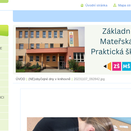
Úvodní stránka
Mapa st
CE
ÚVOD
|
(NE)obyčejné dny v knihovně
|
20231107_092842.jpg
ICI