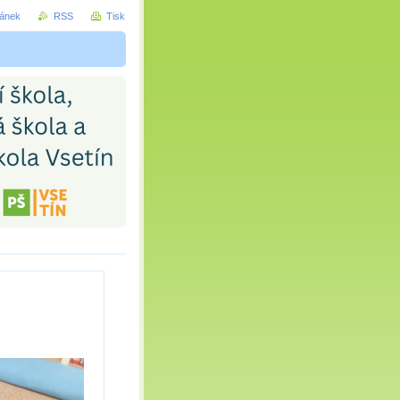
ránek
RSS
Tisk