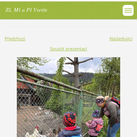
Zš, Mš a Pš Vsetín
Předchozí
Následující
Spustit prezentaci