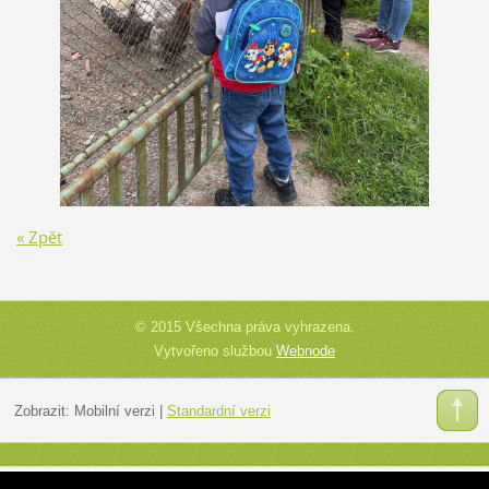
« Zpět
© 2015 Všechna práva vyhrazena.
Vytvořeno službou
Webnode
Zobrazit:
Mobilní verzi
|
Standardní verzi