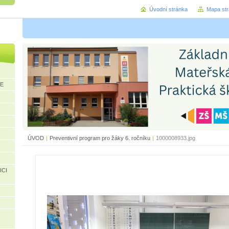
Úvodní stránka
Mapa st
CE
ÚVOD
|
Preventivní program pro žáky 6. ročníku
|
1000008933.jpg
ICI