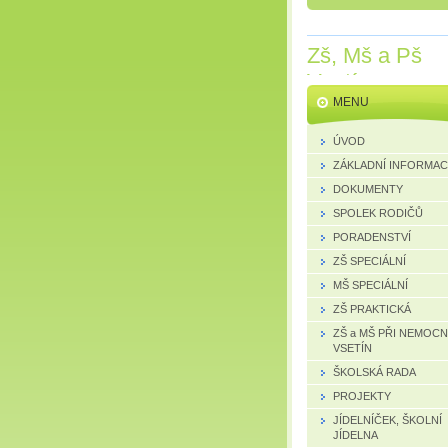
Zš, Mš a Pš
Vsetín
MENU
ÚVOD
ZÁKLADNÍ INFORMA
DOKUMENTY
SPOLEK RODIČŮ
PORADENSTVÍ
ZŠ SPECIÁLNÍ
MŠ SPECIÁLNÍ
ZŠ PRAKTICKÁ
ZŠ a MŠ PŘI NEMOCN
VSETÍN
ŠKOLSKÁ RADA
PROJEKTY
JÍDELNÍČEK, ŠKOLNÍ
JÍDELNA