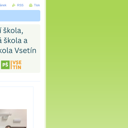
ránek
RSS
Tisk