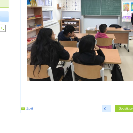
Zpět
<
Spustit pr