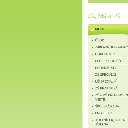
Zš, Mš a Pš
Vsetín
MENU
ÚVOD
ZÁKLADNÍ INFORMA
DOKUMENTY
SPOLEK RODIČŮ
PORADENSTVÍ
ZŠ SPECIÁLNÍ
MŠ SPECIÁLNÍ
ZŠ PRAKTICKÁ
ZŠ a MŠ PŘI NEMOCN
VSETÍN
ŠKOLSKÁ RADA
PROJEKTY
JÍDELNÍČEK, ŠKOLNÍ
JÍDELNA