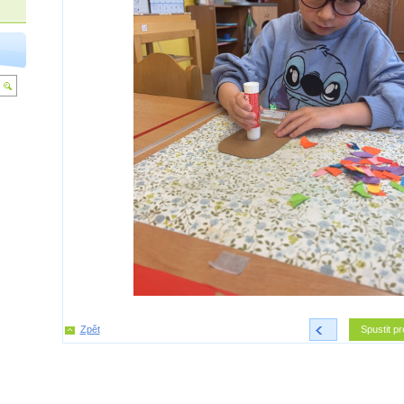
Zpět
<
Spustit pr