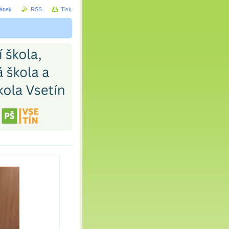
ránek
RSS
Tisk