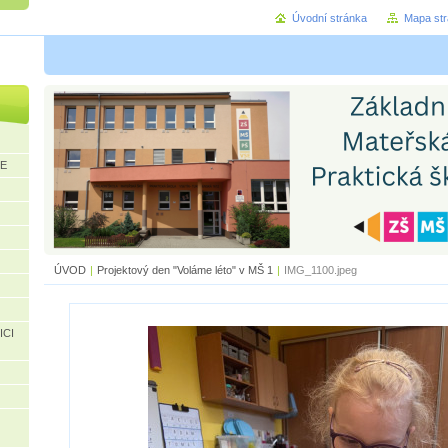
Úvodní stránka
Mapa st
CE
ÚVOD
|
Projektový den "Voláme léto" v MŠ 1
|
IMG_1100.jpeg
ICI