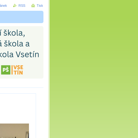
ránek
RSS
Tisk