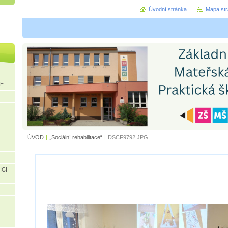
Úvodní stránka
Mapa st
CE
ÚVOD
|
„Sociální rehabilitace“
|
DSCF9792.JPG
ICI