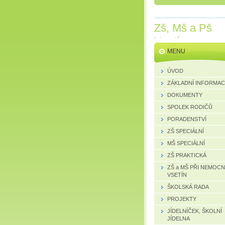
Zš, Mš a Pš
Vsetín
MENU
ÚVOD
ZÁKLADNÍ INFORMA
DOKUMENTY
SPOLEK RODIČŮ
PORADENSTVÍ
ZŠ SPECIÁLNÍ
MŠ SPECIÁLNÍ
ZŠ PRAKTICKÁ
ZŠ a MŠ PŘI NEMOCN
VSETÍN
ŠKOLSKÁ RADA
PROJEKTY
JÍDELNÍČEK, ŠKOLNÍ
JÍDELNA