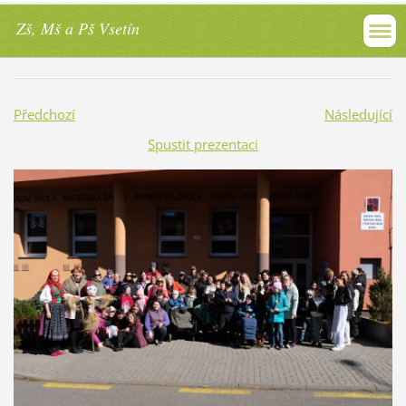
Zš, Mš a Pš Vsetín
Předchozí
Následující
Spustit prezentaci