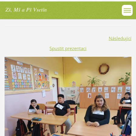
Zš, Mš a Pš Vsetín
Následující
Spustit prezentaci