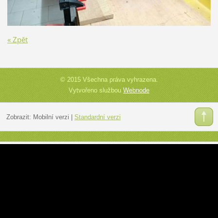
« Zpět
© 2015 Všechna práva vyhrazena.
Vytvořeno službou
Webnode
Zobrazit:
Mobilní verzi
|
Standardní verzi