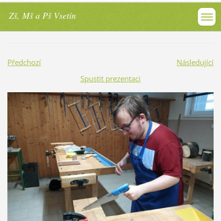
Zš, Mš a Pš Vsetín
Předchozí
Následující
Spustit prezentaci