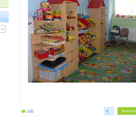
Zpět
<
Spustit pr