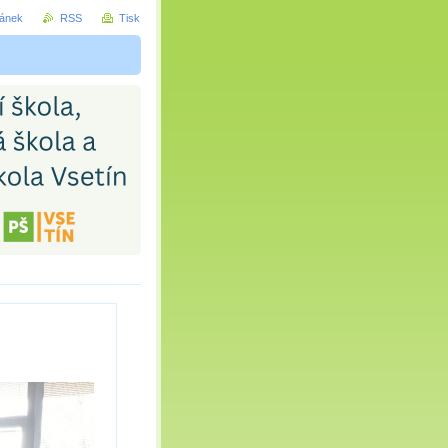
ránek
RSS
Tisk