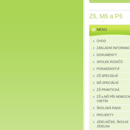
Zš, Mš a Pš
Vsetín
MENU
ÚVOD
ZÁKLADNÍ INFORMA
DOKUMENTY
SPOLEK RODIČŮ
PORADENSTVÍ
ZŠ SPECIÁLNÍ
MŠ SPECIÁLNÍ
ZŠ PRAKTICKÁ
ZŠ a MŠ PŘI NEMOCN
VSETÍN
ŠKOLSKÁ RADA
PROJEKTY
JÍDELNÍČEK, ŠKOLNÍ
JÍDELNA