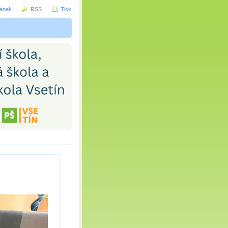
ránek
RSS
Tisk