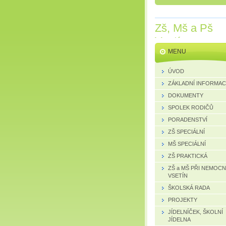
Zš, Mš a Pš
Vsetín
MENU
ÚVOD
ZÁKLADNÍ INFORMA
DOKUMENTY
SPOLEK RODIČŮ
PORADENSTVÍ
ZŠ SPECIÁLNÍ
MŠ SPECIÁLNÍ
ZŠ PRAKTICKÁ
ZŠ a MŠ PŘI NEMOCN
VSETÍN
ŠKOLSKÁ RADA
PROJEKTY
JÍDELNÍČEK, ŠKOLNÍ
JÍDELNA