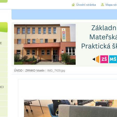
Úvodní stránka
Mapa st
CE
ÚVOD
|
ZRNKO Vsetín
|
IMG_7429.jpg
ICI