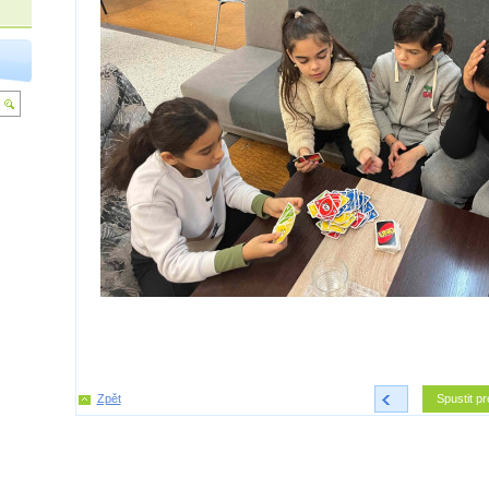
Zpět
<
Spustit pr