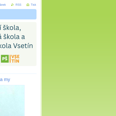
ránek
RSS
Tisk
 a my