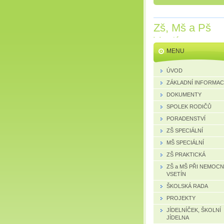
Zš, Mš a Pš
Vsetín
MENU
ÚVOD
ZÁKLADNÍ INFORMA
DOKUMENTY
SPOLEK RODIČŮ
PORADENSTVÍ
ZŠ SPECIÁLNÍ
MŠ SPECIÁLNÍ
ZŠ PRAKTICKÁ
ZŠ a MŠ PŘI NEMOCN
VSETÍN
ŠKOLSKÁ RADA
PROJEKTY
JÍDELNÍČEK, ŠKOLNÍ
JÍDELNA