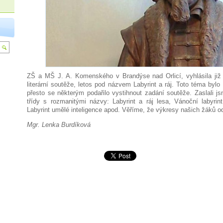
ZŠ a MŠ J. A. Komenského v Brandýse nad Orlicí, vyhlásila již 
literární soutěže, letos pod názvem Labyrint a ráj. Toto téma bylo
přesto se některým podařilo vystihnout zadání soutěže. Zaslali j
třídy s rozmanitými názvy: Labyrint a ráj lesa, Vánoční labyrin
Labyrint umělé inteligence apod. Věříme, že výkresy našich žáků od
Mgr. Lenka Burdíková