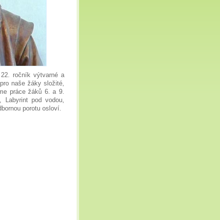
22. ročník výtvarné a
 pro naše žáky složité,
sme práce žáků 6. a 9.
t, Labyrint pod vodou,
bornou porotu osloví.