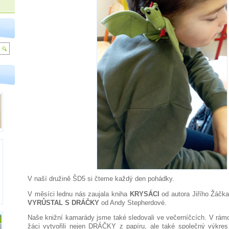
V naší družině ŠD5 si čteme každý den pohádky.
V měsíci lednu nás zaujala kniha
KRYSÁCI
od autora Jiřího Žáčka
VYRŮSTAL S DRÁČKY
od Andy Stepherdové.
Naše knižní kamarády jsme také sledovali ve večerníčcích. V rámc
žáci vytvořili nejen DRÁČKY z papíru, ale také společný výkres