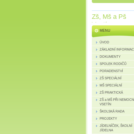
Zš, Mš a Pš
Vsetín
MENU
ÚVOD
ZÁKLADNÍ INFORMA
DOKUMENTY
SPOLEK RODIČŮ
PORADENSTVÍ
ZŠ SPECIÁLNÍ
MŠ SPECIÁLNÍ
ZŠ PRAKTICKÁ
ZŠ a MŠ PŘI NEMOCN
VSETÍN
ŠKOLSKÁ RADA
PROJEKTY
JÍDELNÍČEK, ŠKOLNÍ
JÍDELNA