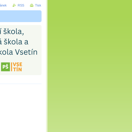
ránek
RSS
Tisk