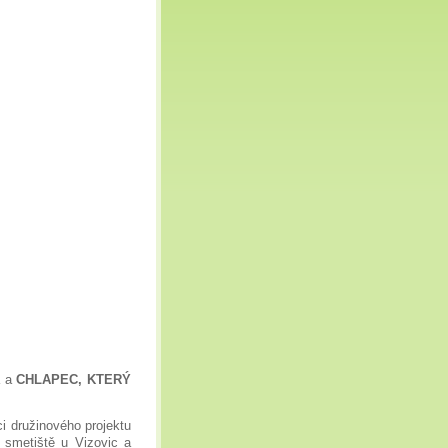
 a
CHLAPEC, KTERÝ
i družinového projektu
 smetiště u Vizovic a