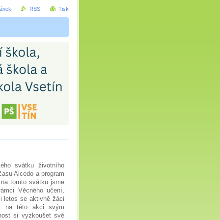
ránek
RSS
Tisk
vého svátku životního
 času Alcedo a program
 na tomto svátku jsme
rámci Věcného učení,
 letos se aktivně žáci
i na této akci svým
žnost
si
vyzkoušet své