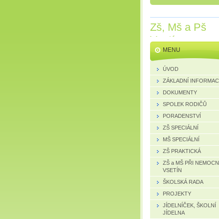
Zš, Mš a Pš
Vsetín
MENU
ÚVOD
ZÁKLADNÍ INFORMA
DOKUMENTY
SPOLEK RODIČŮ
PORADENSTVÍ
ZŠ SPECIÁLNÍ
MŠ SPECIÁLNÍ
ZŠ PRAKTICKÁ
ZŠ a MŠ PŘI NEMOCN
VSETÍN
ŠKOLSKÁ RADA
PROJEKTY
JÍDELNÍČEK, ŠKOLNÍ
JÍDELNA