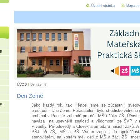
Úvodní stránka
Mapa st
CE
ÚVOD
|
Den Země
Den Země
ICI
Jako každý rok, tak i letos jsme se zúčastnili světo
prostředí - Dne Země. Pořadatelem bylo středisko volného
probíhal v Panské zahradě pro děti MŠ i žáky ZŠ. Účastí
navázali na upevnění znalostí a vědomostí ze ŠVP v 
Prvouky, Přírodovědy a Člověk a příroda u našich žáků. A i
PŠJ při ZŠ, MŠ a PŠ Vsetín zapojili do spoluúčast
stanovištěm, na kterém měli děti z MŠ a žáci ZŠ mo