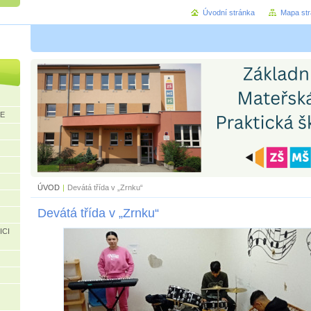
Úvodní stránka
Mapa st
CE
ÚVOD
|
Devátá třída v „Zrnku“
Devátá třída v „Zrnku“
ICI