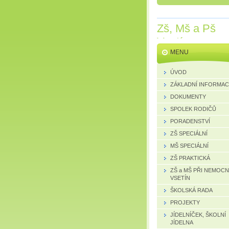
Zš, Mš a Pš
Vsetín
MENU
ÚVOD
ZÁKLADNÍ INFORMA
DOKUMENTY
SPOLEK RODIČŮ
PORADENSTVÍ
ZŠ SPECIÁLNÍ
MŠ SPECIÁLNÍ
ZŠ PRAKTICKÁ
ZŠ a MŠ PŘI NEMOCN
VSETÍN
ŠKOLSKÁ RADA
PROJEKTY
JÍDELNÍČEK, ŠKOLNÍ
JÍDELNA