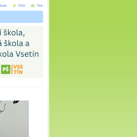
ránek
RSS
Tisk