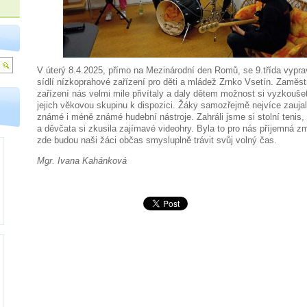
V úterý 8.4.2025, přímo na Mezinárodní den Romů, se 9.třída vypra
sídlí nízkoprahové zařízení pro děti a mládež Zrnko Vsetín. Zaměs
zařízení nás velmi mile přivítaly a daly dětem možnost si vyzkoušet
jejich věkovou skupinu k dispozici. Žáky samozřejmě nejvíce zauja
známé i méně známé hudební nástroje. Zahráli jsme si stolní tenis, 
a děvčata si zkusila zajímavé videohry. Byla to pro nás příjemná 
zde budou naši žáci občas smysluplně trávit svůj volný čas.
Mgr. Ivana Kahánková