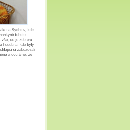
vila na Sychrov, kde
tnankyně tohoto
 vše, co je zde pro
la hudebna, kde byly
chlapci si zaboxovali
změna a doufáme, že