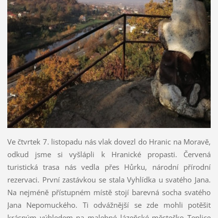
Ve čtvrtek 7. listopadu nás vlak dovezl do Hranic na Moravě,
odkud jsme si vyšlápli k Hranické propasti. Červená
turistická trasa nás vedla přes Hůrku, národní přírodní
rezervaci. První zastávkou se stala Vyhlídka u svatého Jana.
Na nejméně přístupném místě stojí barevná socha svatého
Jana Nepomuckého. Ti odvážnější se zde mohli potěšit
krásným výhledem na malebné lázeňské městečko Teplice