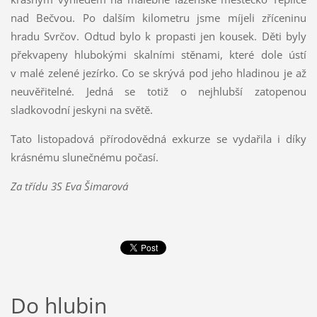
nad Bečvou. Po dalším kilometru jsme míjeli zříceninu
hradu Svrčov. Odtud bylo k propasti jen kousek. Děti byly
překvapeny hlubokými skalními stěnami, které dole ústí
v malé zelené jezírko. Co se skrývá pod jeho hladinou je až
neuvěřitelné. Jedná se totiž o nejhlubší zatopenou
sladkovodní jeskyni na světě.
Tato listopadová přírodovědná exkurze se vydařila i díky
krásnému slunečnému počasí.
Za třídu 3S Eva Šimarová
Do hlubin