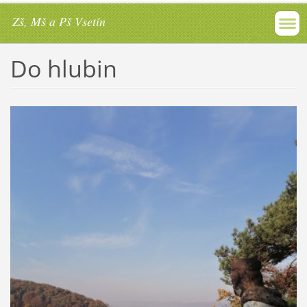
Zš, Mš a Pš Vsetín
Do hlubin