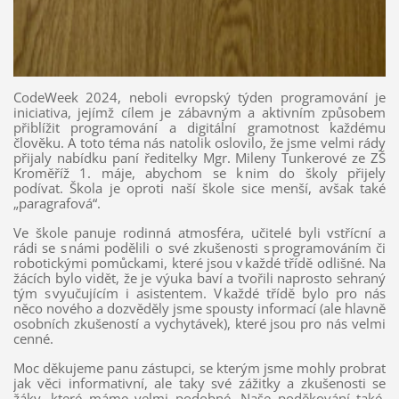
CodeWeek 2024, neboli evropský týden programování je
iniciativa, jejímž cílem je zábavným a aktivním způsobem
přiblížit programování a digitální gramotnost každému
člověku. A toto téma nás natolik oslovilo, že jsme velmi rády
přijaly nabídku paní ředitelky Mgr. Mileny Tunkerové ze ZŠ
Kroměříž 1. máje, abychom se k nim do školy přijely
podívat. Škola je oproti naší škole sice menší, avšak také
„paragrafová“.
Ve škole panuje rodinná atmosféra, učitelé byli vstřícní a
rádi se s námi podělili o své zkušenosti s programováním či
robotickými pomůckami, které jsou v každé třídě odlišné. Na
žácích bylo vidět, že je výuka baví a tvořili naprosto sehraný
tým s vyučujícím i asistentem. V každé třídě bylo pro nás
něco nového a dozvěděly jsme spousty informací (ale hlavně
osobních zkušeností a vychytávek), které jsou pro nás velmi
cenné.
Moc děkujeme panu zástupci, se kterým jsme mohly probrat
jak věci informativní, ale taky své zážitky a zkušenosti se
žáky, které máme velmi podobné. Naše poděkování také