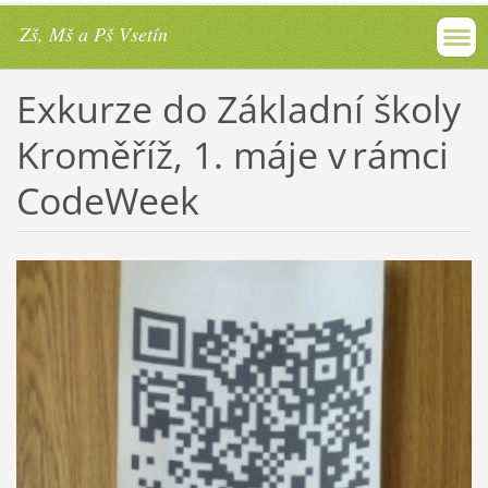
Zš, Mš a Pš Vsetín
Exkurze do Základní školy
Kroměříž, 1. máje v rámci
CodeWeek