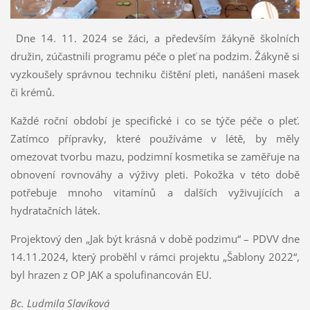
Dne 14. 11. 2024 se žáci, a především žákyně školních
družin, zúčastnili programu péče o pleť na podzim. Žákyně si
vyzkoušely správnou techniku čištění pleti, nanášeni masek
či krémů.
Každé roční období je specifické i co se týče péče o pleť.
Zatímco přípravky, které používáme v létě, by měly
omezovat tvorbu mazu, podzimní kosmetika se zaměřuje na
obnovení rovnováhy a výživy pleti. Pokožka v této době
potřebuje mnoho vitamínů a dalších vyživujících a
hydratačních látek.
Projektový den „Jak být krásná v době podzimu“ – PDVV dne
14.11.2024, který proběhl v rámci projektu „Šablony 2022“,
byl hrazen z OP JAK a spolufinancován EU.
Bc. Ludmila Slavíková