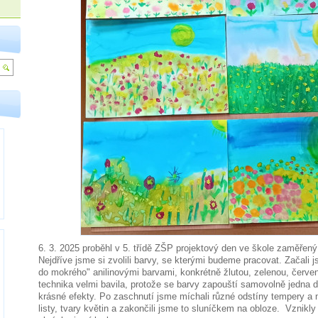
6. 3. 2025 proběhl v 5. třídě ZŠP projektový den ve škole zaměřený
Nejdříve jsme si zvolili barvy, se kterými budeme pracovat. Začali
do mokrého" anilinovými barvami, konkrétně žlutou, zelenou, červen
technika velmi bavila, protože se barvy zapouští samovolně jedna d
krásné efekty. Po zaschnutí jsme míchali různé odstíny tempery a m
listy, tvary květin a zakončili jsme to sluníčkem na obloze. Vznikly 