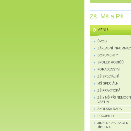
Zš, Mš a Pš
Vsetín
MENU
ÚVOD
ZÁKLADNÍ INFORMA
DOKUMENTY
SPOLEK RODIČŮ
PORADENSTVÍ
ZŠ SPECIÁLNÍ
MŠ SPECIÁLNÍ
ZŠ PRAKTICKÁ
ZŠ a MŠ PŘI NEMOCN
VSETÍN
ŠKOLSKÁ RADA
PROJEKTY
JÍDELNÍČEK, ŠKOLNÍ
JÍDELNA