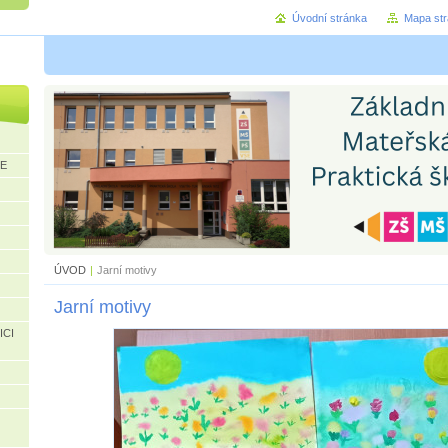
Úvodní stránka
Mapa st
CE
ÚVOD
|
Jarní motivy
Jarní motivy
ICI