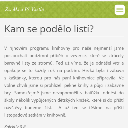
Zš, Mš a Pš Vsetín
Kam se podělo listí?
V říjnovém programu knihovny pro naše nejmenší jsme
poslouchali podzimní příběh o veverce, které se ztrácely
barevné listy ze stromů. Teď už víme, že je odnášel vítr a
opakuje se to každý rok na podzim. Hezká byla i zábava
s kaštánky, kterou pro nás paní knihovnice připravila. Ve
volné chvíli jsme si prohlíželi pěkné knihy a půjčili zábavné
hry. Samozřejmě jsme nezapomněli v baťůžku odnést do
školy několik vypůjčených dětských knížek, které si do příští
návštěvy budeme číst. A už teď se těšíme na příští
listopadové setkání v knihovně.
Kolektiv 0.R