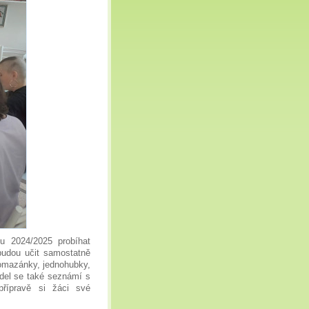
u 2024/2025 probíhat
budou učit samostatně
pomazánky, jednohubky,
ídel se také seznámí s
přípravě si žáci své