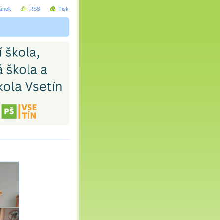
ránek
RSS
Tisk