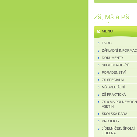
Zš, Mš a Pš
Vsetín
MENU
ÚVOD
ZÁKLADNÍ INFORMA
DOKUMENTY
SPOLEK RODIČŮ
PORADENSTVÍ
ZŠ SPECIÁLNÍ
MŠ SPECIÁLNÍ
ZŠ PRAKTICKÁ
ZŠ a MŠ PŘI NEMOCN
VSETÍN
ŠKOLSKÁ RADA
PROJEKTY
JÍDELNÍČEK, ŠKOLNÍ
JÍDELNA