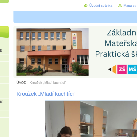
Úvodní stránka
Mapa st
CE
ÚVOD
|
Kroužek „Mladí kuchtíci“
Kroužek „Mladí kuchtíci“
ICI