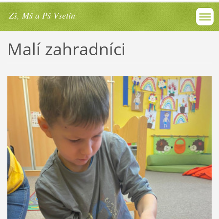
Zš, Mš a Pš Vsetín
Malí zahradníci