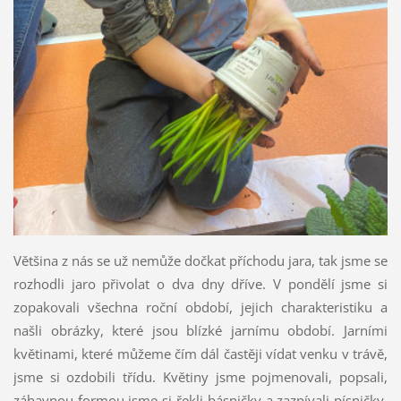
Většina z nás se už nemůže dočkat příchodu jara, tak jsme se
rozhodli jaro přivolat o dva dny dříve. V pondělí jsme si
zopakovali všechna roční období, jejich charakteristiku a
našli obrázky, které jsou blízké jarnímu období. Jarními
květinami, které můžeme čím dál častěji vídat venku v trávě,
jsme si ozdobili třídu. Květiny jsme pojmenovali, popsali,
zábavnou formou jsme si řekli básničky a zazpívali písničky,