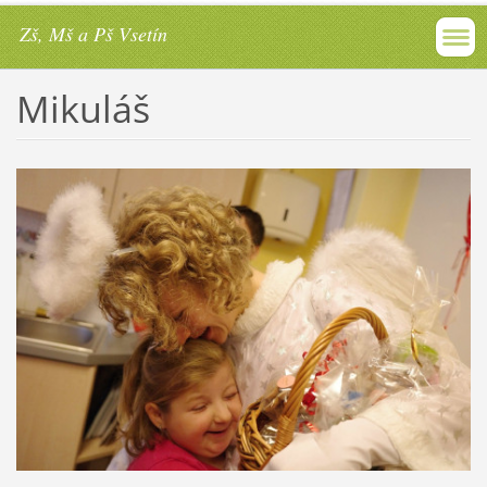
Zš, Mš a Pš Vsetín
Mikuláš