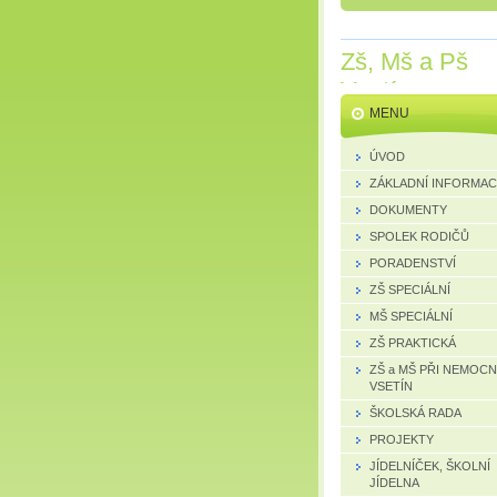
Zš, Mš a Pš
Vsetín
MENU
ÚVOD
ZÁKLADNÍ INFORMA
DOKUMENTY
SPOLEK RODIČŮ
PORADENSTVÍ
ZŠ SPECIÁLNÍ
MŠ SPECIÁLNÍ
ZŠ PRAKTICKÁ
ZŠ a MŠ PŘI NEMOCN
VSETÍN
ŠKOLSKÁ RADA
PROJEKTY
JÍDELNÍČEK, ŠKOLNÍ
JÍDELNA