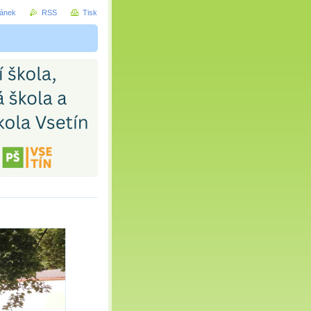
ránek
RSS
Tisk