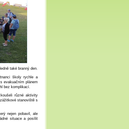
ledně také branný den.
nanci školy rychle a
du s evakuačním plánem
hl bez komplikací.
oušeli různé aktivity
zážitkové stanoviště s
erý nejen pobavil, ale
dné situace a posílit