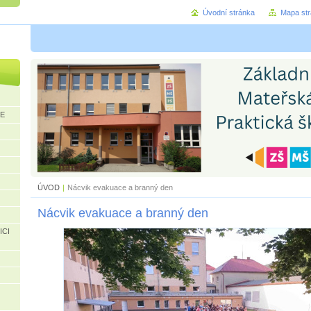
Úvodní stránka
Mapa st
CE
ÚVOD
|
Nácvik evakuace a branný den
Nácvik evakuace a branný den
ICI