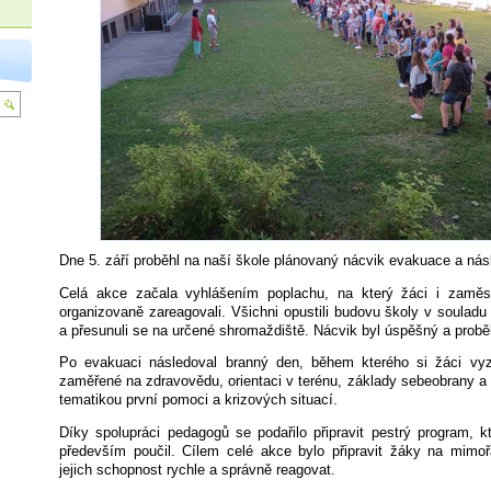
Dne 5. září proběhl na naší škole plánovaný nácvik evakuace a nás
Celá akce začala vyhlášením poplachu, na který žáci i zaměst
organizovaně zareagovali. Všichni opustili budovu školy v soula
a přesunuli se na určené shromaždiště. Nácvik byl úspěšný a probě
Po evakuaci následoval branný den, během kterého si žáci vyzk
zaměřené na zdravovědu, orientaci v terénu, základy sebeobrany a 
tematikou první pomoci a krizových situací.
Díky spolupráci pedagogů se podařilo připravit pestrý program, kt
především poučil. Cílem celé akce bylo připravit žáky na mimořá
jejich schopnost rychle a správně reagovat.