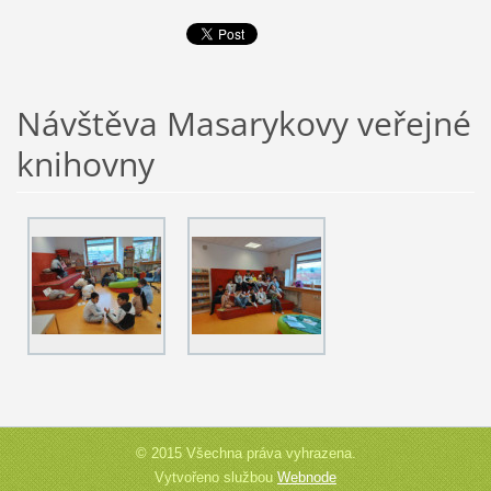
Návštěva Masarykovy veřejné
knihovny
© 2015 Všechna práva vyhrazena.
Vytvořeno službou
Webnode