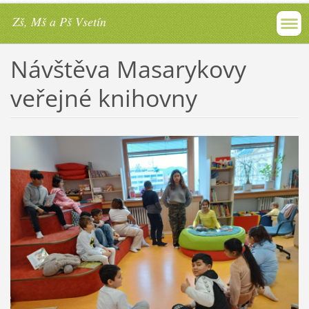
Zš, Mš a Pš Vsetín
Návštěva Masarykovy
veřejné knihovny