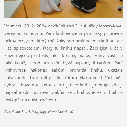
Ve středu 28. 2. 2024 navštívili žáci 3. a 4. třídy Masarykovu
veřejnou knihovnu. Paní knihovnice si pro žáky připravila
pěkný program, který měl žáky seznámit nejen s knihou, ale
i se spisovatelem, který tu knihu napsal. Žáci zjistili, že v
knize nejsou jen texty, ale i kresby, malby, rytiny, častá je
také koláž, a pod tím vším bývá napsaný ilustrátor. Paní
knihovnice nakonec žákům promítla knihu, ukázala
spisovatele dané knihy i ilustrátora. Nakonec si žáci měli
vybrat libovolnou knihu a říci jak se kniha jmenuje, kdo ji
napsal a kdo ilustroval. Žákům se v knihovně velmi líbilo a
těší opět na další návštěvu.
Za kolektiv 3. a 4. třídy Mgr. Hana Nováková