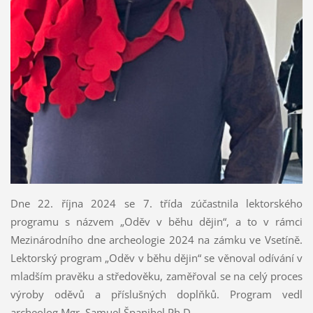
Dne 22. října 2024 se 7. třída zúčastnila lektorského
programu s názvem „Oděv v běhu dějin“, a to v rámci
Mezinárodního dne archeologie 2024 na zámku ve Vsetíně.
Lektorský program „Oděv v běhu dějin“ se věnoval odívání v
mladším pravěku a středověku, zaměřoval se na celý proces
výroby oděvů a příslušných doplňků. Program vedl
archeolog Mgr. Samuel Španihel Ph.D.