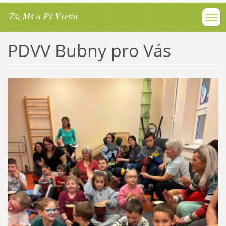
Zš, Mš a Pš Vsetín
PDVV Bubny pro Vás