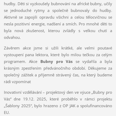
hudby. Děti si vyzkoušely bubnování na africké bubny, učily
se jednoduché rytmy a společně bubnovaly do hudby.
Aktivně se zapojili opravdu všichni a celou tělocvičnou se
nesla pozitivní energie, nadšení a smích. Pro mnohé děti to
byla nová zkušenost, kterou zvládly s velkou chutí a
odvahou.
Závěrem akce jsme si užili krátké, ale velmi poutavé
vystoupení pana lektora, které bylo milou tečkou za celým
programem. Akce
Bubny pro Vás
se vydařila a byla
krásným zpestřením předvánočního období. Děkujeme za
společný zážitek a příjemně strávený čas, na který budeme
rádi vzpomínat
Inovativní vzdělávání – projektový den ve výuce „Bubny pro
Vás“ dne 19.12. 2025, které proběhlo v rámci projektu
„Šablony 2025“, bylo hrazeno z OP JAK a spolufinancováno
EU.