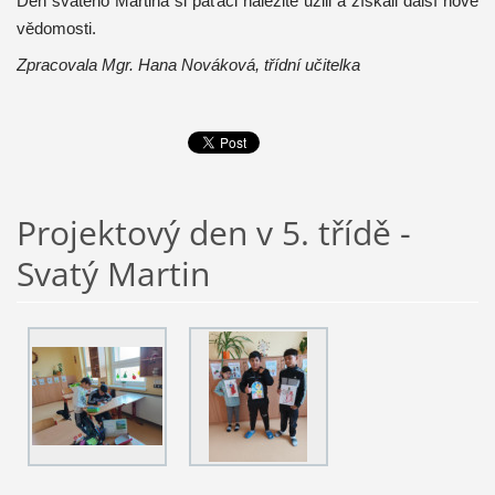
Den svatého Martina si páťáci náležitě užili a získali další nové
vědomosti.
Zpracovala Mgr. Hana Nováková, třídní učitelka
Projektový den v 5. třídě -
Svatý Martin