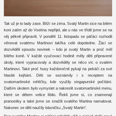
Tak už je to tady zase. Blíží se zima. Svatý Martin sice na bílém
koni zatím až do Vsetína nepřijel, ale u nás ve třídě jsme se na
něj pěkně připravili. V pondělí 11. listopadu se páťáci rozhodli
věnovat svatému Martinovi takřka celé dopoledne. Žáci se
dozvěděli spoustu novinek – kdo je svatý Martin a proč měl
bílého koně. V každé vyučovací hodině měly děti připravené
úkoly, které vypracovaly a dozvěděly se něco víc o svatém
Martinovi. Také proč husy každoročně pykají na pekáči za své
hlasité kejhání. Děti se seznámily i s receptem na
svatomartinské rohlíčky, kde využily singapurské počítání.
Dalším úkolem bylo vymyslet a nakreslit svatomartinské menu,
které se dětem velice líbilo. Řekli jsme si, co znamenají
pranostiky a také jsme se snažili svatého Martina namalovat.
Nakonec se děti naučily básničku „Svatý Martin“.