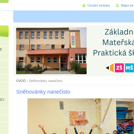
Úvodní stránka
Mapa st
CE
ÚVOD
|
Sněhovánky nanečisto
Sněhovánky nanečisto
ICI