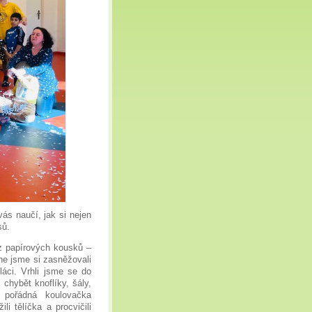
s naučí, jak si nejen
sů.
 z papírových kousků –
dne jsme si zasněžovali
láci. Vrhli jsme se do
chybět knoflíky, šály,
 pořádná koulovačka
i tělíčka a procvičili