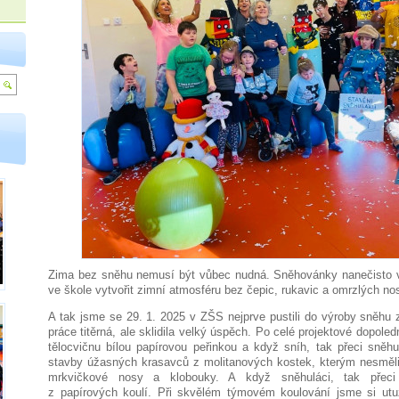
Zima bez sněhu nemusí být vůbec nudná. Sněhovánky nanečisto vá
ve škole vytvořit zimní atmosféru bez čepic, rukavic a omrzlých no
A tak jsme se 29. 1. 2025 v ZŠS nejprve pustili do výroby sněhu
práce titěrná, ale sklidila velký úspěch. Po celé projektové dopole
tělocvičnu bílou papírovou peřinkou a když sníh, tak přeci sněhu
stavby úžasných krasavců z molitanových kostek, kterým nesměli 
mrkvičkové nosy a klobouky. A když sněhuláci, tak přeci
z papírových koulí. Při skvělém týmovém koulování jsme si utužil