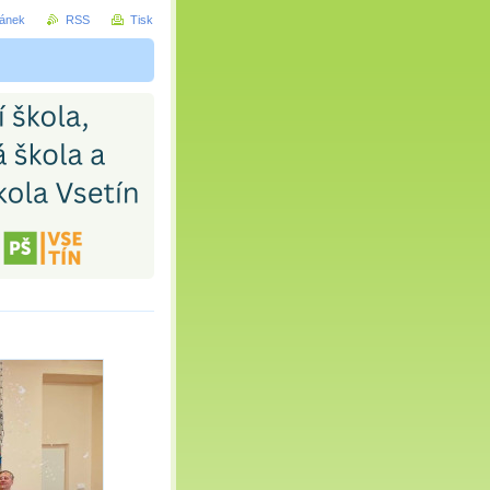
ránek
RSS
Tisk