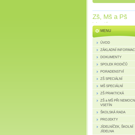
Zš, Mš a Pš
Vsetín
MENU
ÚVOD
ZÁKLADNÍ INFORMA
DOKUMENTY
SPOLEK RODIČŮ
PORADENSTVÍ
ZŠ SPECIÁLNÍ
MŠ SPECIÁLNÍ
ZŠ PRAKTICKÁ
ZŠ a MŠ PŘI NEMOCN
VSETÍN
ŠKOLSKÁ RADA
PROJEKTY
JÍDELNÍČEK, ŠKOLNÍ
JÍDELNA