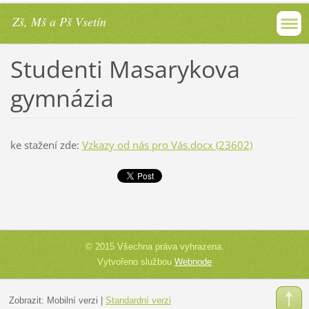
Zš, Mš a Pš Vsetín
Studenti Masarykova
gymnázia
ke stažení zde:
Vzkazy od nás pro Vás.docx (23602)
© 2015 Všechna práva vyhrazena.
Vytvořeno službou
Webnode
Zobrazit:
Mobilní verzi
|
Standardní verzi