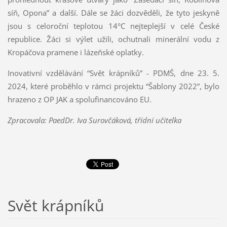
síň, Opona” a další. Dále se žáci dozvěděli, že tyto jeskyně
jsou s celoroční teplotou 14°C nejteplejší v celé České
republice. Žáci si výlet užili, ochutnali minerální vodu z
Kropáčova pramene i lázeňské oplatky.
Inovativní vzdělávání “Svět krápníků” - PDMŠ, dne 23. 5.
2024, které proběhlo v rámci projektu “Šablony 2022”, bylo
hrazeno z OP JAK a spolufinancováno EU.
Zpracovala: PaedDr. Iva Surovčáková, třídní učitelka
Svět krápníků