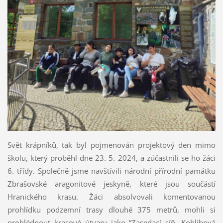
Svět krápníků, tak byl pojmenován projektový den mimo
školu, který proběhl dne 23. 5. 2024, a zúčastnili se ho žáci
6. třídy. Společně jsme navštívili národní přírodní památku
Zbrašovské aragonitové jeskyně, které jsou součástí
Hranického krasu. Žáci absolvovali komentovanou
prohlídku podzemní trasy dlouhé 375 metrů, mohli si
prohlédnout krasové útvary jako “Zasedací síň, Koblihová