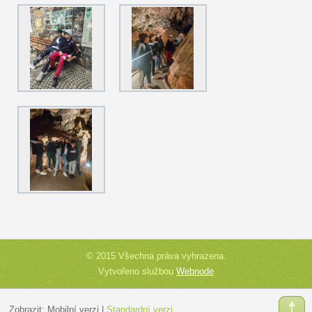
© 2015 Všechna práva vyhrazena.
Vytvořeno službou
Webnode
Zobrazit:
Mobilní verzi
|
Standardní verzi