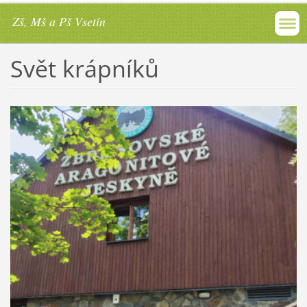
Zš, Mš a Pš Vsetín
Svět krápníků