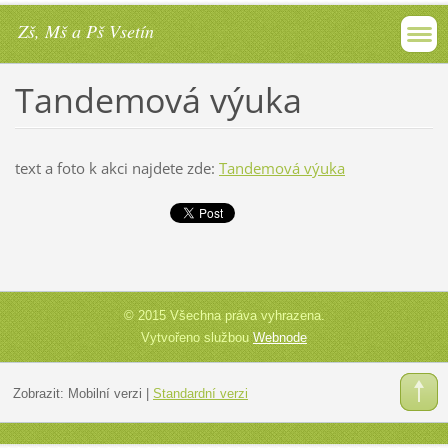
Zš, Mš a Pš Vsetín
Tandemová výuka
text a foto k akci najdete zde:
Tandemová výuka
© 2015 Všechna práva vyhrazena.
Vytvořeno službou
Webnode
Zobrazit:
Mobilní verzi
|
Standardní verzi