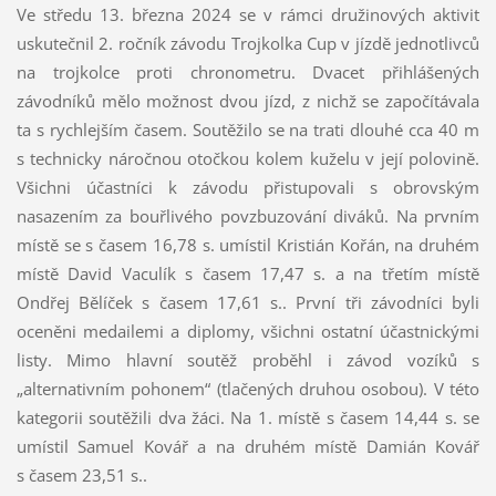
Ve středu 13. března 2024 se v rámci družinových aktivit
uskutečnil 2. ročník závodu Trojkolka Cup v jízdě jednotlivců
na trojkolce proti chronometru. Dvacet přihlášených
závodníků mělo možnost dvou jízd, z nichž se započítávala
ta s rychlejším časem. Soutěžilo se na trati dlouhé cca 40 m
s technicky náročnou otočkou kolem kuželu v její polovině.
Všichni účastníci k závodu přistupovali s obrovským
nasazením za bouřlivého povzbuzování diváků. Na prvním
místě se s časem 16,78 s. umístil Kristián Kořán, na druhém
místě David Vaculík s časem 17,47 s. a na třetím místě
Ondřej Bělíček s časem 17,61 s.. První tři závodníci byli
oceněni medailemi a diplomy, všichni ostatní účastnickými
listy. Mimo hlavní soutěž proběhl i závod vozíků s
„alternativním pohonem“ (tlačených druhou osobou). V této
kategorii soutěžili dva žáci. Na 1. místě s časem 14,44 s. se
umístil Samuel Kovář a na druhém místě Damián Kovář
s časem 23,51 s..