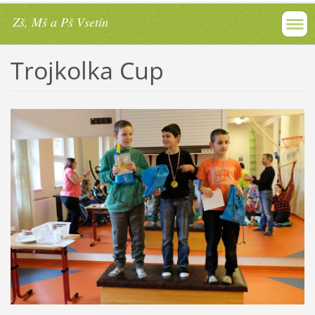
Zš, Mš a Pš Vsetín
Trojkolka Cup