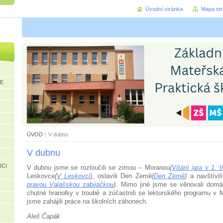
Úvodní stránka
Mapa st
CE
ÚVOD
|
V dubnu
V dubnu
ICI
V dubnu jsme se rozloučili se zimou – Moranou
(
Vítání jara v 1. t
Leskovce
(
V Leskovci
), oslavili Den Země
(
Den Země
)
a navštívil
pravou Valašskou zabijačkou
)
. Mimo jiné jsme se věnovali domá
chutné hranolky v troubě a zúčastnili se lektorského programu v
jsme zahájili práce na školních záhonech.
Aleš Čapák