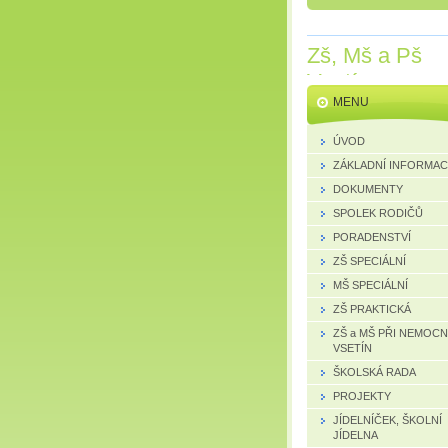
Zš, Mš a Pš
Vsetín
MENU
ÚVOD
ZÁKLADNÍ INFORMA
DOKUMENTY
SPOLEK RODIČŮ
PORADENSTVÍ
ZŠ SPECIÁLNÍ
MŠ SPECIÁLNÍ
ZŠ PRAKTICKÁ
ZŠ a MŠ PŘI NEMOCN
VSETÍN
ŠKOLSKÁ RADA
PROJEKTY
JÍDELNÍČEK, ŠKOLNÍ
JÍDELNA