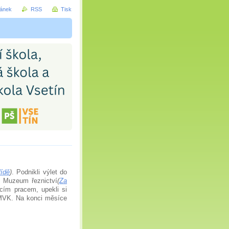
ránek
RSS
Tisk
řídě
)
. Podnikli výlet do
i Muzeum řeznictví
(
Za
cím pracem, upekli si
 MVK. Na konci měsíce