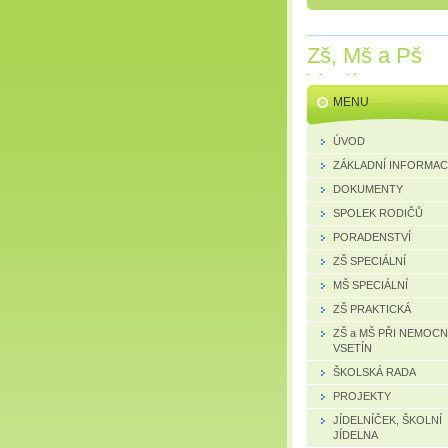
Zš, Mš a Pš
Vsetín
MENU
ÚVOD
ZÁKLADNÍ INFORMA
DOKUMENTY
SPOLEK RODIČŮ
PORADENSTVÍ
ZŠ SPECIÁLNÍ
MŠ SPECIÁLNÍ
ZŠ PRAKTICKÁ
ZŠ a MŠ PŘI NEMOCN
VSETÍN
ŠKOLSKÁ RADA
PROJEKTY
JÍDELNÍČEK, ŠKOLNÍ
JÍDELNA