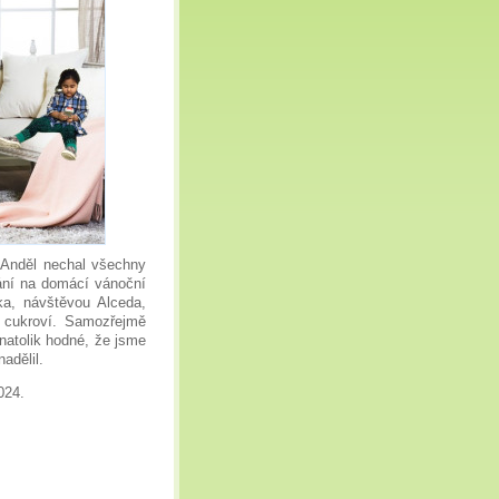
a Anděl nechal všechny
kání na domácí vánoční
ka, návštěvou Alceda,
 cukroví. Samozřejmě
 natolik hodné, že jsme
adělil.
024.