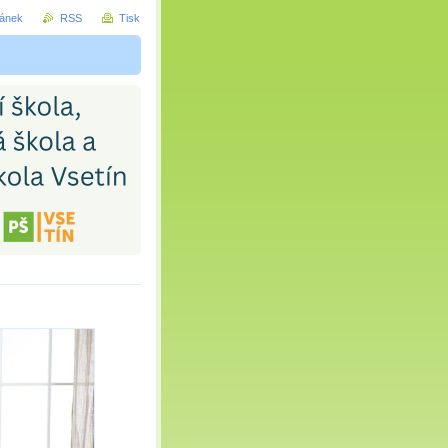
ránek
RSS
Tisk