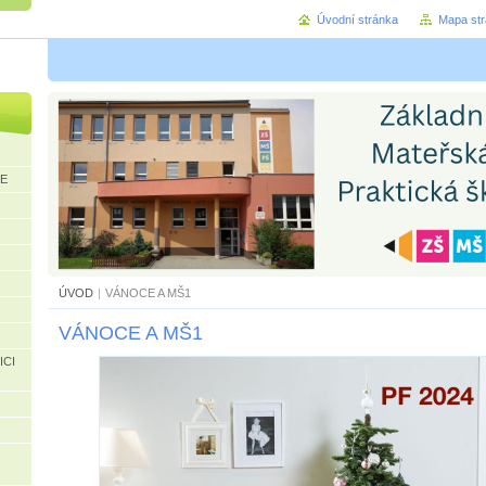
Úvodní stránka
Mapa st
CE
ÚVOD
|
VÁNOCE A MŠ1
VÁNOCE A MŠ1
ICI