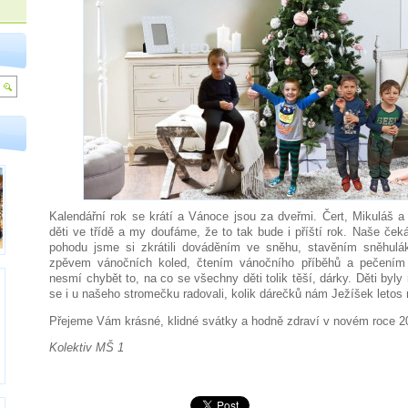
Kalendářní rok se krátí a Vánoce jsou za dveřmi. Čert, Mikuláš 
děti ve třídě a my doufáme, že to tak bude i příští rok. Naše če
pohodu jsme si zkrátili dováděním ve sněhu, stavěním sněhulá
zpěvem vánočních koled, čtením vánočního příběhů a pečením
nesmí chybět to, na co se všechny děti tolik těší, dárky. Děti byly
se i u našeho stromečku radovali, kolik dárečků nám Ježíšek letos n
Přejeme Vám krásné, klidné svátky a hodně zdraví v novém roce 2
Kolektiv MŠ 1