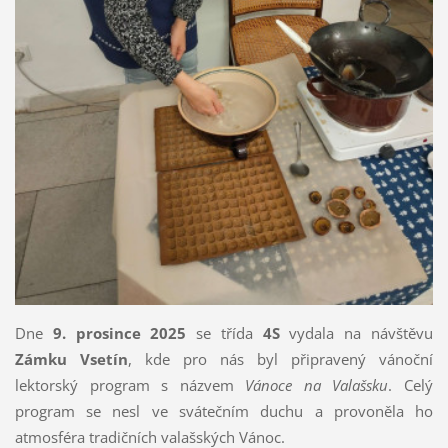
Dne
9. prosince 2025
se třída
4S
vydala na návštěvu
Zámku Vsetín
, kde pro nás byl připravený vánoční
lektorský program s názvem
Vánoce na Valašsku
. Celý
program se nesl ve svátečním duchu a provoněla ho
atmosféra tradičních valašských Vánoc.