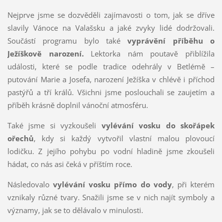
Nejprve jsme se dozvěděli zajímavosti o tom, jak se dříve
slavily Vánoce na Valašsku a jaké zvyky lidé dodržovali.
Součástí programu bylo také
vyprávění příběhu o
Ježíškově
narození
.
Lektorka nám poutavě přiblížila
události, které se podle tradice odehrály v Betlémě –
putování Marie a Josefa, narození Ježíška v chlévě i příchod
pastýřů a tří králů. Všichni jsme poslouchali se zaujetím a
příběh krásně doplnil vánoční atmosféru.
Také jsme si vyzkoušeli
vylévání vosku do skořápek
ořechů
, kdy si každý vytvořil vlastní malou plovoucí
lodičku. Z jejího pohybu po vodní hladině jsme zkoušeli
hádat, co nás asi čeká v příštím roce.
Následovalo
vylévání vosku přímo do vody
, při kterém
vznikaly různé tvary. Snažili jsme se v nich najít symboly a
významy, jak se to dělávalo v minulosti.