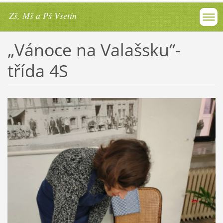
Zš, Mš a Pš Vsetín
„Vánoce na Valašsku“-
třída 4S