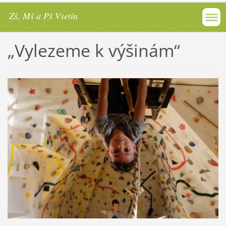
Zš, Mš a Pš Vsetín
„Vylezeme k výšinám“