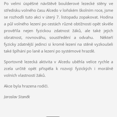
Po velmi úspěšné návštěvě boulderové lezecké stěny ve
středisku volného času Alcedo v loňském školním roce, jsme
se rozhodli tuto akci v úterý 7. listopadu zopakovat. Hodina
a půl volného lezení po cestách různé obtížnosti opět skvěle
prověřila nejen fyzickou zdatnost žáků, ale také jejich
obratnost, rovnováhu, soustředění a odvahu. Někteří
fyzicky zdatnější jedinci si kromě lezení na stěně vyzkoušeli
také šplhání po laně a lezení po systémové hrazdě.
Sportovně lezecká aktivita v Alcedu uběhla velice rychle a
zcela určitě opět přispěla k rozvoji fyzických i morálně
volních vlastností žáků.
Akce byla hrazena rodiči.
Jaroslav Staněk