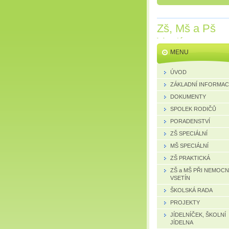
Zš, Mš a Pš
Vsetín
MENU
ÚVOD
ZÁKLADNÍ INFORMA
DOKUMENTY
SPOLEK RODIČŮ
PORADENSTVÍ
ZŠ SPECIÁLNÍ
MŠ SPECIÁLNÍ
ZŠ PRAKTICKÁ
ZŠ a MŠ PŘI NEMOCN
VSETÍN
ŠKOLSKÁ RADA
PROJEKTY
JÍDELNÍČEK, ŠKOLNÍ
JÍDELNA