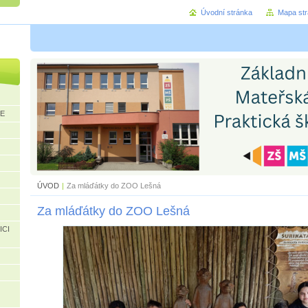
Úvodní stránka
Mapa st
CE
ÚVOD
|
Za mláďátky do ZOO Lešná
Za mláďátky do ZOO Lešná
ICI