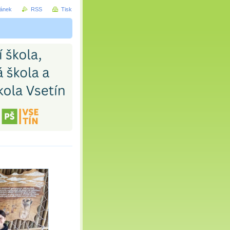
ránek
RSS
Tisk