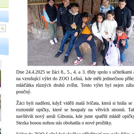
Dne 24.4.2025 se žáci 8., 5., 4. a 3. třídy spolu s učitelkami 
na vzrušující výlet do ZOO Lešná, kde měli jedinečnou přílež
mláďátka různých druhů zvířat. Tento výlet byl nejen zába
poučný.
Žáci byli nadšeni, když viděli malá lvíčata, která si hrála s
roztomilé opičky, které se houpaly na větvích stromů. T
navštívili nový areál Gibonia, kde jsme spatřili mládě opi
Stezka bosou nohou nás obohatila o nové prožitky.