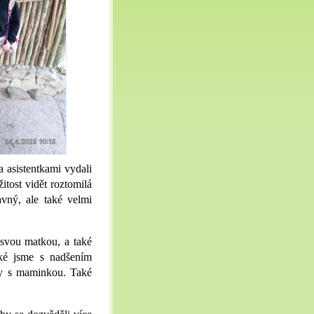
a asistentkami vydali
itost vidět roztomilá
vný, ale také velmi
e svou matkou, a také
aké jsme s nadšením
čky s maminkou. Také