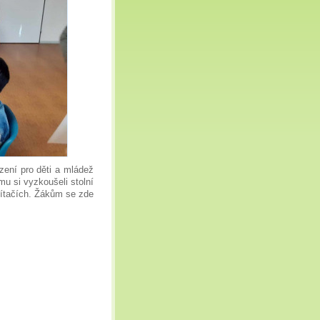
zení pro děti a mládež
mu si vyzkoušeli stolní
čítačích. Žákům se zde