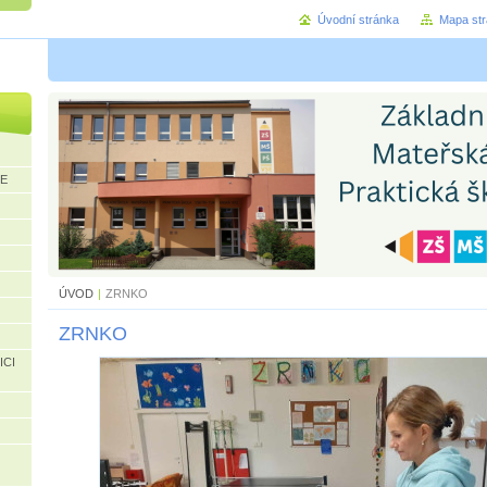
Úvodní stránka
Mapa st
CE
ÚVOD
|
ZRNKO
ZRNKO
ICI