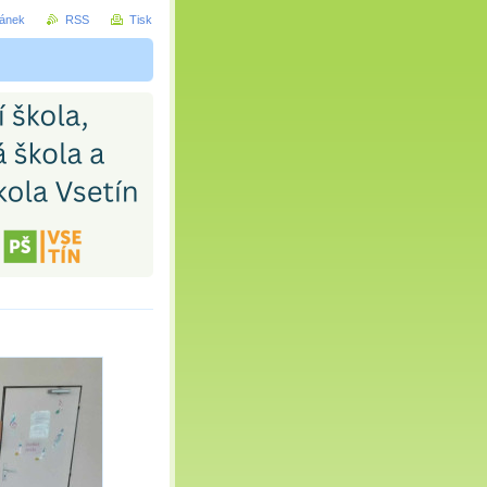
ránek
RSS
Tisk