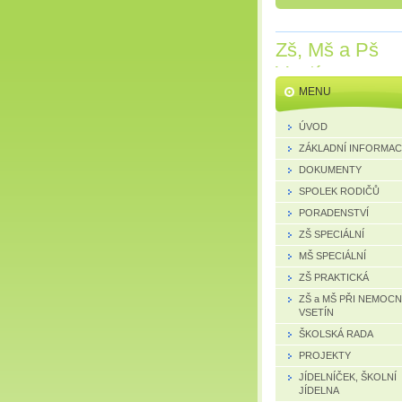
Zš, Mš a Pš
Vsetín
MENU
ÚVOD
ZÁKLADNÍ INFORMA
DOKUMENTY
SPOLEK RODIČŮ
PORADENSTVÍ
ZŠ SPECIÁLNÍ
MŠ SPECIÁLNÍ
ZŠ PRAKTICKÁ
ZŠ a MŠ PŘI NEMOCN
VSETÍN
ŠKOLSKÁ RADA
PROJEKTY
JÍDELNÍČEK, ŠKOLNÍ
JÍDELNA