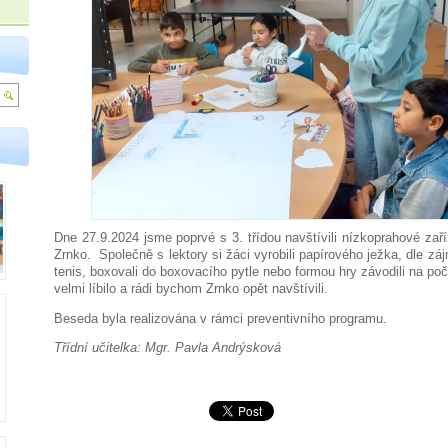
Dne 27.9.2024 jsme poprvé s 3. třídou navštívili nízkoprahové zaří
Zrnko. Společně s lektory si žáci vyrobili papírového ježka, dle záj
tenis, boxovali do boxovacího pytle nebo formou hry závodili na po
velmi líbilo a rádi bychom Zrnko opět navštívili.
Beseda byla realizována v rámci preventivního programu.
Třídní učitelka: Mgr. Pavla Andrýsková