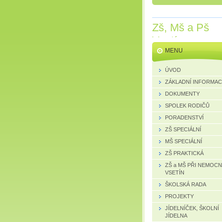
Zš, Mš a Pš
Vsetín
MENU
ÚVOD
ZÁKLADNÍ INFORMA
DOKUMENTY
SPOLEK RODIČŮ
PORADENSTVÍ
ZŠ SPECIÁLNÍ
MŠ SPECIÁLNÍ
ZŠ PRAKTICKÁ
ZŠ a MŠ PŘI NEMOCN
VSETÍN
ŠKOLSKÁ RADA
PROJEKTY
JÍDELNÍČEK, ŠKOLNÍ
JÍDELNA