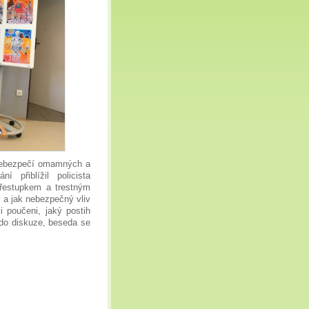
 nebezpečí omamných a
 přiblížil policista
 přestupkem a trestným
y a jak nebezpečný vliv
 poučeni, jaký postih
i do diskuze, beseda se