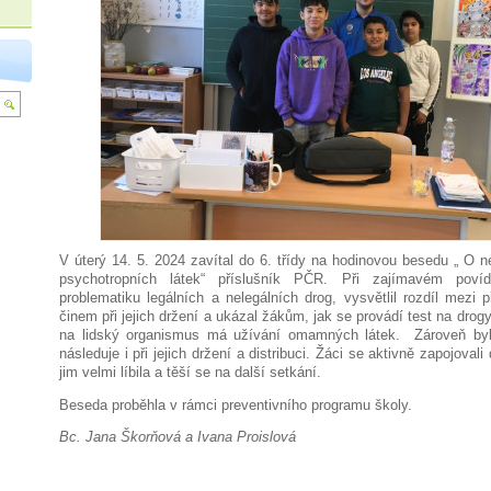
V úterý 14. 5. 2024 zavítal do 6. třídy na hodinovou besedu „ O
psychotropních látek“ příslušník PČR. Při zajímavém povídání
problematiku legálních a nelegálních drog, vysvětlil rozdíl mezi
činem při jejich držení a ukázal žákům, jak se provádí test na drog
na lidský organismus má užívání omamných látek. Zároveň byli
následuje i při jejich držení a distribuci. Žáci se aktivně zapojoval
jim velmi líbila a těší se na další setkání.
Beseda proběhla v rámci preventivního programu školy.
Bc. Jana Škorňová a Ivana Proislová