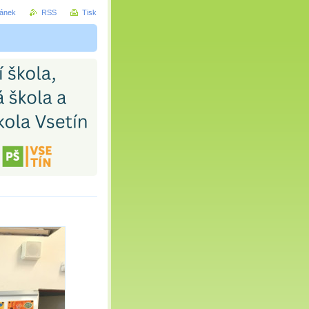
ránek
RSS
Tisk