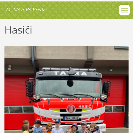
Zš, Mš a Pš Vsetín
Hasiči