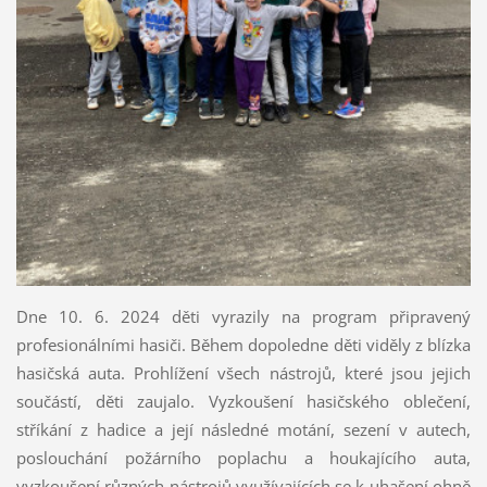
Dne 10. 6. 2024 děti vyrazily na program připravený
profesionálními hasiči. Během dopoledne děti viděly z blízka
hasičská auta. Prohlížení všech nástrojů, které jsou jejich
součástí, děti zaujalo. Vyzkoušení hasičského oblečení,
stříkání z hadice a její následné motání, sezení v autech,
poslouchání požárního poplachu a houkajícího auta,
vyzkoušení různých nástrojů využívajících se k uhašení ohně