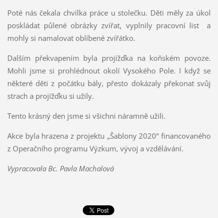
Poté nás čekala chvilka práce u stolečku. Děti měly za úkol
poskládat půlené obrázky zvířat, vyplnily pracovní list a
mohly si namalovat oblíbené zvířátko.
Dalším překvapením byla projížďka na koňském povoze.
Mohli jsme si prohlédnout okolí Vysokého Pole. I když se
některé děti z počátku bály, přesto dokázaly překonat svůj
strach a projížďku si užily.
Tento krásný den jsme si všichni náramně užili.
Akce byla hrazena z projektu „Šablony 2020“ financovaného
z Operačního programu Výzkum, vývoj a vzdělávání.
Vypracovala Bc. Pavla Machalová