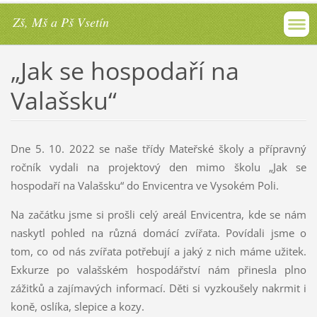
Zš, Mš a Pš Vsetín
„Jak se hospodaří na
Valašsku“
Dne 5. 10. 2022 se naše třídy Mateřské školy a přípravný
ročník vydali na projektový den mimo školu „Jak se
hospodaří na Valašsku“ do Envicentra ve Vysokém Poli.
Na začátku jsme si prošli celý areál Envicentra, kde se nám
naskytl pohled na různá domácí zvířata. Povídali jsme o
tom, co od nás zvířata potřebují a jaký z nich máme užitek.
Exkurze po valašském hospodářství nám přinesla plno
zážitků a zajímavých informací. Děti si vyzkoušely nakrmit i
koně, oslíka, slepice a kozy.