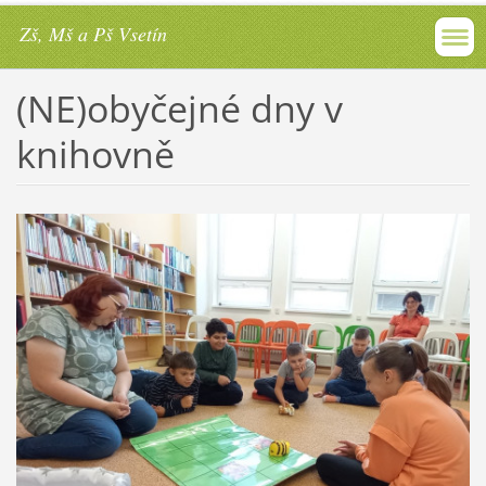
Zš, Mš a Pš Vsetín
(NE)obyčejné dny v
knihovně