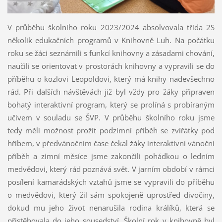
V průběhu školního roku 2023/2024 absolvovala třída 2S
několik edukačních programů v Knihovně Luh. Na počátku
roku se žáci seznámili s funkcí knihovny a zásadami chování,
naučili se orientovat v prostorách knihovny a vypravili se do
příběhu o kozlovi Leopoldovi, který má knihy nadevšechno
rád. Při dalších návštěvách již byl vždy pro žáky připraven
bohatý interaktivní program, který se prolíná s probíraným
učivem v souladu se ŠVP. V průběhu školního roku jsme
tedy měli možnost prožít podzimní příběh se zvířátky pod
hřibem, v předvánočním čase čekal žáky interaktivní vánoční
příběh a zimní měsíce jsme zakončili pohádkou o ledním
medvědovi, který rád poznává svět. V jarním období v rámci
posílení kamarádských vztahů jsme se vypravili do příběhu
o medvědovi, který žil sám spokojeně uprostřed divočiny,
dokud mu jeho život nenarušila rodina králíků, která se
přistěhovala do jeho sousedství. Školní rok v knihovně byl